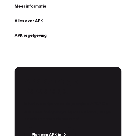
Meer informatie
Alles over APK
APK regelgeving
APK Keuring bij
Vakgarage!
Is het weer tijd voor de jaarlijkse APK? Ga
snel naar Vakgarage bij u in de buurt, en ga
zonder zorgen de weg op!
Plan een APK in