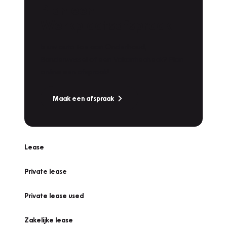
Plan een
Werkplaatsafspraak
Is uw auto toe aan Onderhoud,
Bandenwissel of een Vakantiecheck? Plan
online een afspraak!
Maak een afspraak
Lease
Private lease
Private lease used
Zakelijke lease