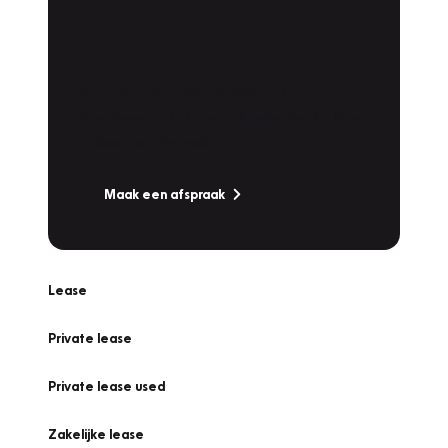
Plan een
Werkplaatsafspraak
Is uw auto toe aan Onderhoud,
Bandenwissel of een Vakantiecheck? Plan
online een afspraak!
Maak een afspraak
Lease
Private lease
Private lease used
Zakelijke lease