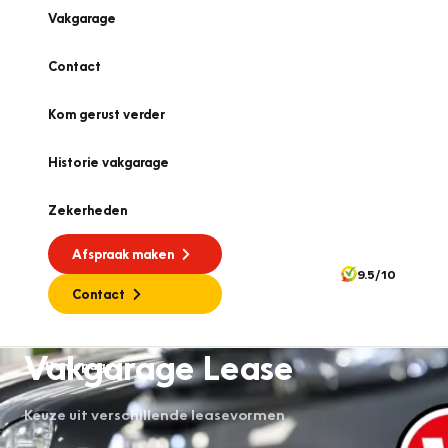
Vakgarage
Contact
Kom gerust verder
Historie vakgarage
Zekerheden
Afspraak maken
9.5/10
Contact
Vakgarage Lease
Homepage
Keuze uit verschillende leasevormen