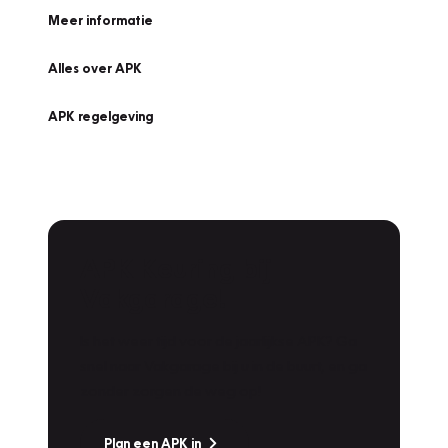
Meer informatie
Alles over APK
APK regelgeving
APK Keuring bij
Vakgarage!
Is het weer tijd voor de jaarlijkse APK? Ga
snel naar Vakgarage bij u in de buurt, en ga
zonder zorgen de weg op!
Plan een APK in