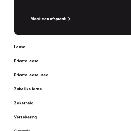
Is uw auto toe aan Onderhoud, Bandenwissel of een Va
Maak een afspraak
Lease
Private lease
Private lease used
Zakelijke lease
Zekerheid
Verzekering