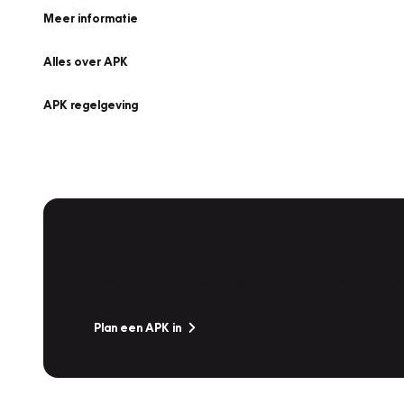
Meer informatie
Alles over APK
APK regelgeving
APK Keuring bij Vakgarage!
Is het weer tijd voor de jaarlijkse APK? Ga snel naar V
Plan een APK in