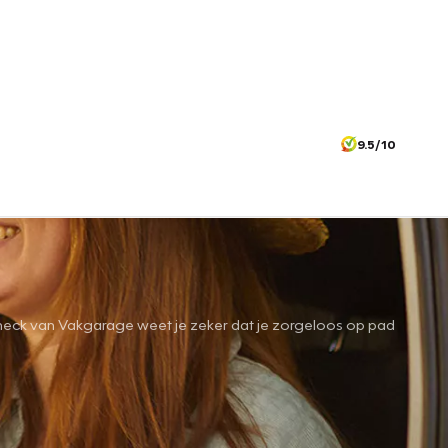
9.5/10
ntiecheck van Vakgarage weet je zeker dat je zorgeloos op pad