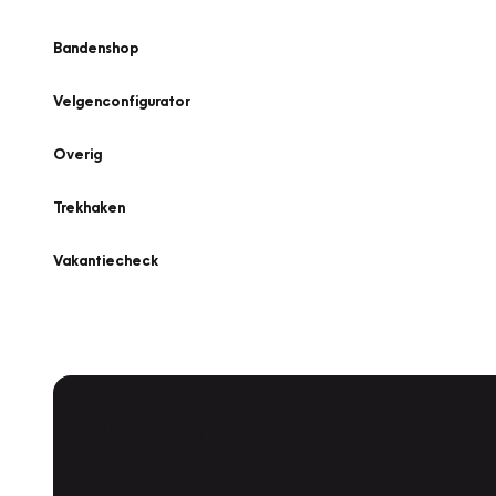
Bandenshop
Velgenconfigurator
Overig
Trekhaken
Vakantiecheck
Plan een
Werkplaatsafspraak