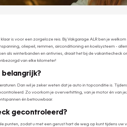
 klaar is voor een zorgeloze reis. Bij Vakgarage ALR ben je welko
ning, oliepeil, remmen, airconditioning en koelsysteem - allemaa
aken als winterbanden en antivries, draait het bij de vakantiecheck 
nbezorgd van elke kilometer!
belangrijk?
eraturen. Dan wil je zeker weten dat je auto in topconditie is. Tij
controleerd. Zo voorkom je oververhitting, van je motor én van je
e ontspannen én betrouwbaar.
eck gecontroleerd?
ale punten, zodat u met een gerust hart de weg op kunt tijdens uw v