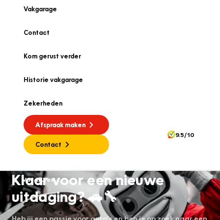
Vakgarage
Contact
Kom gerust verder
Historie vakgarage
Zekerheden
Afspraak maken
9.5/10
Contact
Klaar voor een nieuwe
Vacatures
uitdaging? 🚗🔧
Heb jij een passie voor auto’s en ben je op zoek naar een