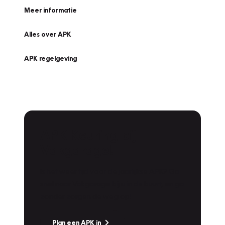
Meer informatie
Alles over APK
APK regelgeving
APK Keuring bij
Vakgarage!
Is het weer tijd voor de jaarlijkse APK? Ga
snel naar Vakgarage bij u in de buurt, en ga
zonder zorgen de weg op!
Plan een APK in