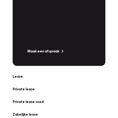
Plan een
Werkplaatsafspraak
Is uw auto toe aan Onderhoud,
Bandenwissel of een Vakantiecheck? Plan
online een afspraak!
Maak een afspraak
Lease
Private lease
Private lease used
Zakelijke lease