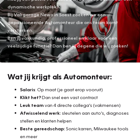
dynamische werkplek?
Bij Vakgarage Newo in Soest zoeken we een
gepassioneerde Automonteur die ons team komt
versterken.
Ben jij vakkundig, professioneel en klaar voor een
veelzijdige functie? Dan ben jij degene die wij zoeken!
Wat jij krijgt als Automonteur:
Salaris
: Op maat (je gaat erop vooruit)
Klikt het?
Dan snel een vast contract
Leuk team
van 4 directe collega’s (vakmensen)
Afwisselend werk:
sleutelen aan auto’s, diagnoses
stellen en klanten helpen
Beste gereedschap:
Sonic karren, Milwaukee tools
en meer