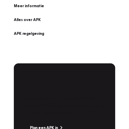
Meer informatie
Alles over APK
APK regelgeving
APK Keuring bij
Vakgarage!
Is het weer tijd voor de jaarlijkse APK? Ga
snel naar Vakgarage bij u in de buurt, en ga
zonder zorgen de weg op!
Plan een APK in