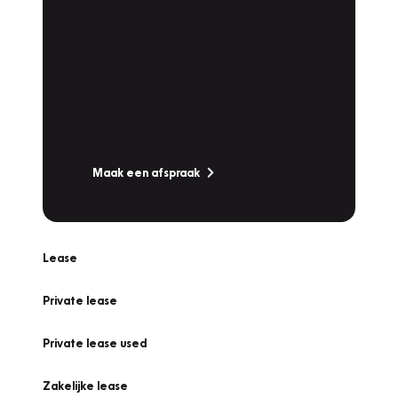
Plan een
Werkplaatsafspraak
Is uw auto toe aan Onderhoud,
Bandenwissel of een Vakantiecheck? Plan
online een afspraak!
Maak een afspraak
Lease
Private lease
Private lease used
Zakelijke lease