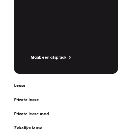
Plan een
Werkplaatsafspraak
Is uw auto toe aan Onderhoud,
Bandenwissel of een Vakantiecheck? Plan
online een afspraak!
Maak een afspraak
Lease
Private lease
Private lease used
Zakelijke lease