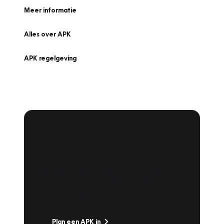
Meer informatie
Alles over APK
APK regelgeving
APK Keuring bij
Vakgarage!
Is het weer tijd voor de jaarlijkse APK? Ga
snel naar Vakgarage bij u in de buurt, en ga
zonder zorgen de weg op!
Plan een APK in