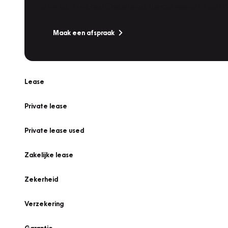
Is uw auto toe aan Onderhoud, Bandenwissel of een Va
Maak een afspraak
Lease
Private lease
Private lease used
Zakelijke lease
Zekerheid
Verzekering