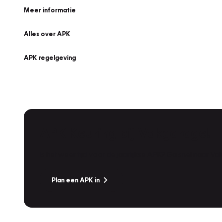
Meer informatie
Alles over APK
APK regelgeving
APK Keuring bij Vakgarage!
Is het weer tijd voor de jaarlijkse APK? Ga snel naar V
Plan een APK in