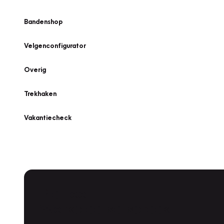
Bandenshop
Velgenconfigurator
Overig
Trekhaken
Vakantiecheck
Plan een
Werkplaatsafspraak