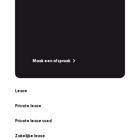
Plan een
Werkplaatsafspraak
Is uw auto toe aan Onderhoud,
Bandenwissel of een Vakantiecheck? Plan
online een afspraak!
Maak een afspraak
Lease
Private lease
Private lease used
Zakelijke lease