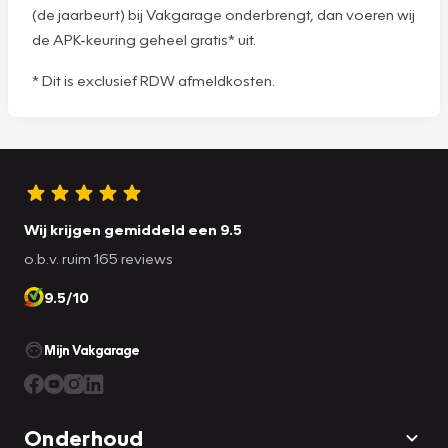
(de jaarbeurt) bij Vakgarage onderbrengt, dan voeren wij
de APK-keuring geheel gratis* uit.
* Dit is exclusief RDW afmeldkosten.
Wij krijgen gemiddeld een 9.5
o.b.v. ruim 165 reviews
9.5/10
Mijn Vakgarage
Onderhoud