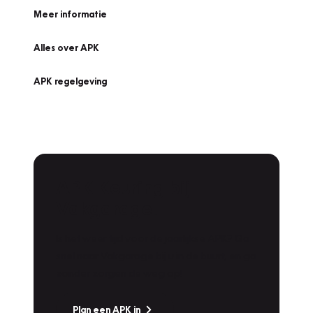
Meer informatie
Alles over APK
APK regelgeving
APK Keuring bij
Vakgarage!
Is het weer tijd voor de jaarlijkse APK? Ga
snel naar Vakgarage bij u in de buurt, en ga
zonder zorgen de weg op!
Plan een APK in