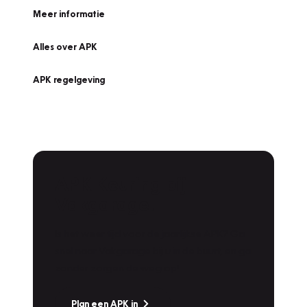
Meer informatie
Alles over APK
APK regelgeving
APK Keuring bij
Vakgarage!
Is het weer tijd voor de jaarlijkse APK? Ga
snel naar Vakgarage bij u in de buurt, en ga
zonder zorgen de weg op!
Plan een APK in