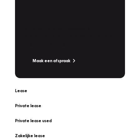
Plan een
Werkplaatsafspraak
Is uw auto toe aan Onderhoud,
Bandenwissel of een Vakantiecheck? Plan
online een afspraak!
Maak een afspraak
Lease
Private lease
Private lease used
Zakelijke lease